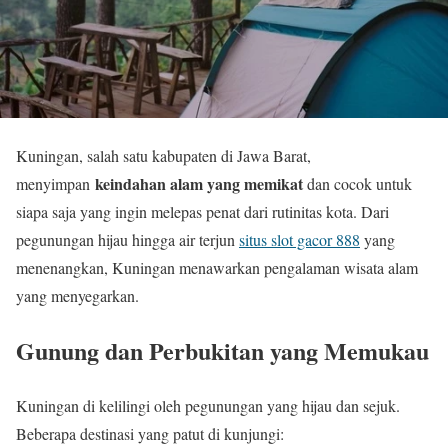
Kuningan, salah satu kabupaten di Jawa Barat,
keindahan alam yang memikat
menyimpan
dan cocok untuk
siapa saja yang ingin melepas penat dari rutinitas kota. Dari
pegunungan hijau hingga air terjun
situs slot gacor 888
yang
menenangkan, Kuningan menawarkan pengalaman wisata alam
yang menyegarkan.
Gunung dan Perbukitan yang Memukau
Kuningan di kelilingi oleh pegunungan yang hijau dan sejuk.
Beberapa destinasi yang patut di kunjungi: