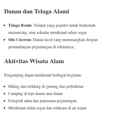
Danau dan Telaga Alami
Telaga Remis
: Tempat yang populer untuk berkemah,
memancing, atau sekadar menikmati udara segar.
Situ Cicerem
: Danau kecil yang menenangkan dengan
pemandangan pegunungan di sekitarnya.
Aktivitas Wisata Alam
Pengunjung dapat menikmati berbagai kegiatan:
Hiking dan trekking di gunung dan perbukitan
Camping di tepi danau atau hutan
Fotografi alam dan panorama pegunungan
Menikmati udara segar dan relaksasi di air terjun