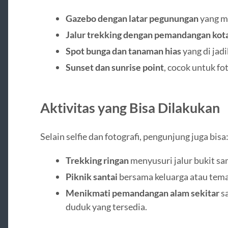
Gazebo dengan latar pegunungan
yang m
Jalur trekking dengan pemandangan ko
Spot bunga dan tanaman hias
yang di jadi
Sunset dan sunrise point
, cocok untuk fo
Aktivitas yang Bisa Dilakukan
Selain selfie dan fotografi, pengunjung juga bisa
Trekking ringan
menyusuri jalur bukit sa
Piknik santai
bersama keluarga atau tem
Menikmati pemandangan alam sekitar
sa
duduk yang tersedia.