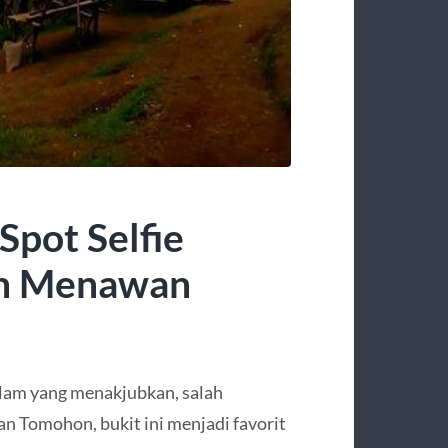
pot Selfie
n Menawan
lam yang menakjubkan, salah
san Tomohon, bukit ini menjadi favorit