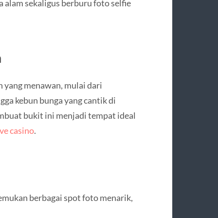
alam sekaligus berburu foto selfie
n
yang menawan, mulai dari
ga kebun bunga yang cantik di
buat bukit ini menjadi tempat ideal
ive casino
.
mukan berbagai spot foto menarik,