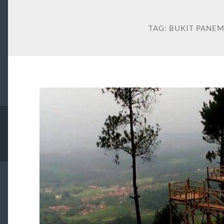
TAG:
BUKIT PANE