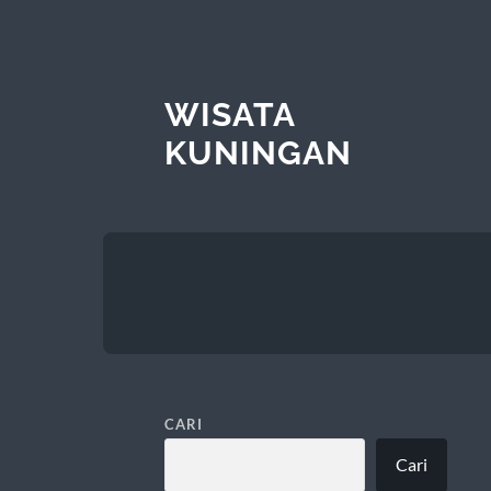
WISATA
KUNINGAN
CARI
Cari