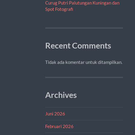
Curug Putri Palutungan Kuningan dan
Spot Fotografi
Recent Comments
Tidak ada komentar untuk ditampilkan.
Archives
Juni 2026
Februari 2026