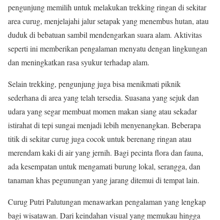
pengunjung memilih untuk melakukan trekking ringan di sekitar
area curug, menjelajahi jalur setapak yang menembus hutan, atau
duduk di bebatuan sambil mendengarkan suara alam. Aktivitas
seperti ini memberikan pengalaman menyatu dengan lingkungan
dan meningkatkan rasa syukur terhadap alam.
Selain trekking, pengunjung juga bisa menikmati piknik
sederhana di area yang telah tersedia. Suasana yang sejuk dan
udara yang segar membuat momen makan siang atau sekadar
istirahat di tepi sungai menjadi lebih menyenangkan. Beberapa
titik di sekitar curug juga cocok untuk berenang ringan atau
merendam kaki di air yang jernih. Bagi pecinta flora dan fauna,
ada kesempatan untuk mengamati burung lokal, serangga, dan
tanaman khas pegunungan yang jarang ditemui di tempat lain.
Curug Putri Palutungan menawarkan pengalaman yang lengkap
bagi wisatawan. Dari keindahan visual yang memukau hingga