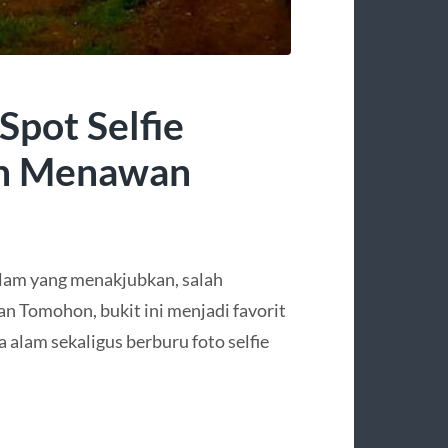
pot Selfie
n Menawan
lam yang menakjubkan, salah
san Tomohon, bukit ini menjadi favorit
alam sekaligus berburu foto selfie