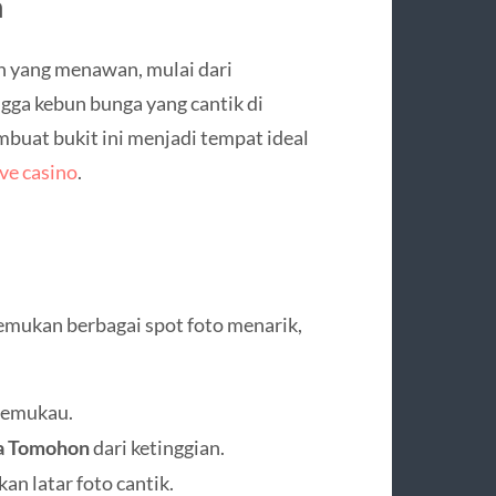
n
yang menawan, mulai dari
ga kebun bunga yang cantik di
buat bukit ini menjadi tempat ideal
ive casino
.
mukan berbagai spot foto menarik,
emukau.
ta Tomohon
dari ketinggian.
kan latar foto cantik.